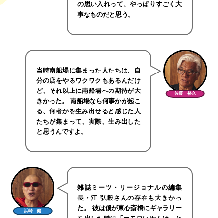
の思い入れって、やっぱりすごく大
事なものだと思う。
当時南船場に集まった人たちは、自
分の店をやるワクワクもあるんだけ
ど、それ以上に南船場への期待が大
佐藤 裕久
きかった。 南船場なら何事かが起こ
る、何者かを生み出せると感じた人
たちが集まって、実際、生み出した
と思うんですよ。
雑誌ミーツ・リージョナルの編集
長・江 弘毅さんの存在も大きかっ
た。 彼は僕が東心斎橋にギャラリー
浜崎 健