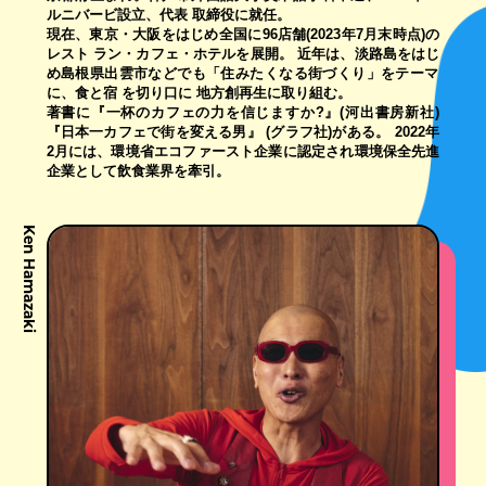
ルニバービ設立、代表 取締役に就任。
現在、東京・大阪をはじめ全国に96店舗(2023年7月末時点)の
レスト ラン・カフェ・ホテルを展開。 近年は、淡路島をはじ
め島根県出雲市などでも「住みたくなる街づくり」をテーマ
に、食と宿 を切り口に 地方創再生に取り組む。
著書に『一杯のカフェの力を信じますか?』(河出書房新社)
『日本一カフェで街を変える男』 (グラフ社)がある。 2022年
2月には、環境省エコファースト企業に認定され環境保全先進
企業として飲食業界を牽引。