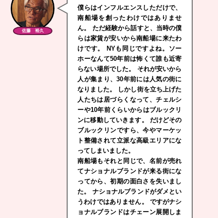
僕らはインフルエンスしただけで、
南船場を創ったわけではありませ
ん。 ただ経験から話すと、当時の僕
佐藤 裕久
らは家賃が安いから南船場に来たわ
けです。 NYも同じですよね。ソー
ホーなんて50年前は怖くて誰も近寄
らない場所でした。 それが安いから
人が集まり、30年前には人気の街に
なりました。 しかし街を立ち上げた
人たちは居づらくなって、チェルシ
ーや10年前くらいからはブルックリ
ンに移動していきます。 だけどその
ブルックリンですら、今やマーケッ
ト整備されて立派な高級エリアにな
ってしまいました。
南船場もそれと同じで、名前が売れ
てナショナルブランドが来る街にな
ってから、初期の面白さを失いまし
た。 ナショナルブランドがダメとい
うわけではありません。 ですがナシ
ョナルブランドはチェーン展開しま