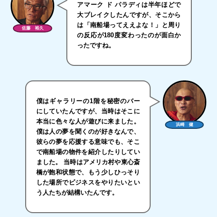
アマーク ド パラディは半年ほどで
大ブレイクしたんですが、そこから
は「南船場ってええよな！」と周り
佐藤 裕久
の反応が180度変わったのが面白か
ったですね。
僕はギャラリーの1階を秘密のバー
にしていたんですが、当時はそこに
本当に色々な人が遊びに来ました。
浜崎 健
僕は人の夢を聞くのが好きなんで、
彼らの夢を応援する意味でも、そこ
で南船場の物件を紹介したりしてい
ました。 当時はアメリカ村や東心斎
橋が飽和状態で、もう少しひっそり
した場所でビジネスをやりたいとい
う人たちが結構いたんです。